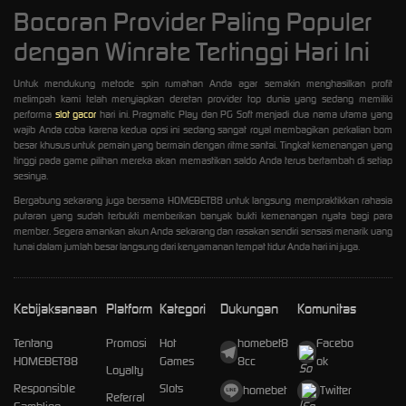
Bocoran Provider Paling Populer
dengan Winrate Tertinggi Hari Ini
Untuk mendukung metode spin rumahan Anda agar semakin menghasilkan profit
melimpah kami telah menyiapkan deretan provider top dunia yang sedang memiliki
performa
slot gacor
hari ini. Pragmatic Play dan PG Soft menjadi dua nama utama yang
wajib Anda coba karena kedua opsi ini sedang sangat royal membagikan perkalian bom
besar khusus untuk pemain yang bermain dengan ritme santai. Tingkat kemenangan yang
tinggi pada game pilihan mereka akan memastikan saldo Anda terus bertambah di setiap
sesinya.
Bergabung sekarang juga bersama HOMEBET88 untuk langsung mempraktikkan rahasia
putaran yang sudah terbukti memberikan banyak bukti kemenangan nyata bagi para
member. Segera amankan akun Anda sekarang dan rasakan sendiri sensasi menarik uang
tunai dalam jumlah besar langsung dari kenyamanan tempat tidur Anda hari ini juga.
Kebijaksanaan
Platform
Kategori
Dukungan
Komunitas
Tentang
Promosi
Hot
homebet8
Facebo
HOMEBET88
Games
8cc
ok
Loyalty
Responsible
Slots
homebet
Twitter
Referral