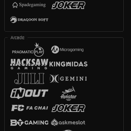
Arcade