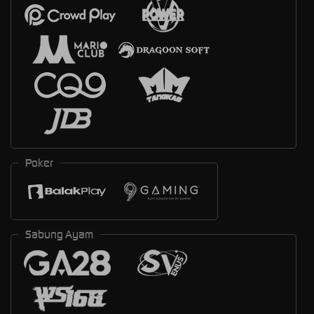
Poker
Sabung Ayam