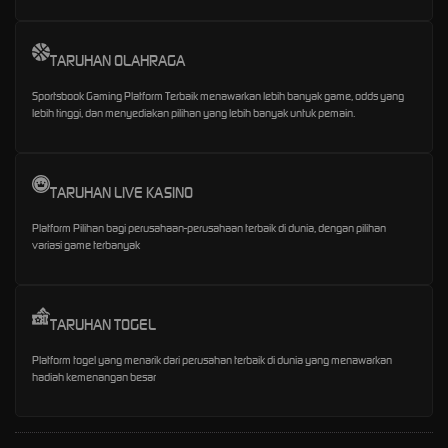
TARUHAN OLAHRAGA
Sportsbook Gaming Platform Terbaik menawarkan lebih banyak game, odds yang
lebih tinggi, dan menyediakan pilihan yang lebih banyak untuk pemain.
TARUHAN LIVE KASINO
Platform Pilihan bagi perusahaan-perusahaan terbaik di dunia, dengan pilihan
variasi game terbanyak
TARUHAN TOGEL
Platform togel yang menarik dari perusahan terbaik di dunia yang menawarkan
hadiah kemenangan besar