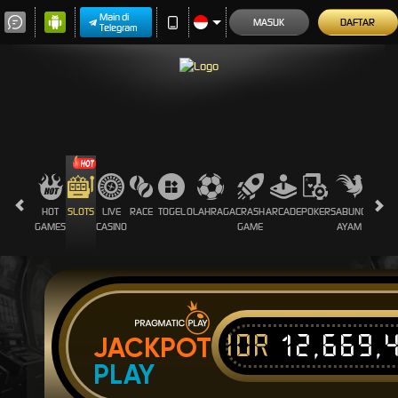
Main di
MASUK
DAFTAR
Telegram
HOT
SLOTS
LIVE
RACE
TOGEL
OLAHRAGA
CRASH
ARCADE
POKER
SABUNG
PROMO
GAMES
CASINO
GAME
AYAM
IDR
12,669,
JACKPOT
PLAY