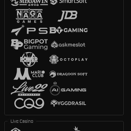
Live Casino