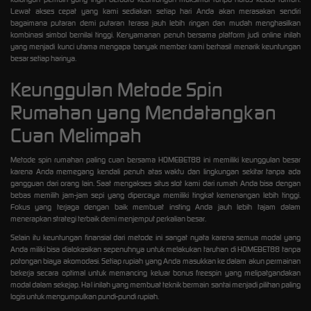
Lewat akses cepat yang kami sediakan setiap hari Anda akan merasakan sendiri
bagaimana putaran demi putaran terasa jauh lebih ringan dan mudah menghasilkan
kombinasi simbol bernilai tinggi. Kenyamanan penuh bersama platform judi online inilah
yang menjadi kunci utama mengapa banyak member kami berhasil menarik keuntungan
besar setiap harinya.
Keunggulan Metode Spin
Rumahan yang Mendatangkan
Cuan Melimpah
Metode spin rumahan paling cuan bersama HOMEBET88 ini memiliki keunggulan besar
karena Anda memegang kendali penuh atas waktu dan lingkungan sekitar tanpa ada
gangguan dari orang lain. Saat mengakses situs slot kami dari rumah Anda bisa dengan
bebas memilih jam-jam sepi yang dipercaya memiliki tingkat kemenangan lebih tinggi.
Fokus yang terjaga dengan baik membuat insting Anda jauh lebih tajam dalam
menerapkan strategi terbaik demi menjemput perkalian besar.
Selain itu keuntungan finansial dari metode ini sangat nyata karena semua modal yang
Anda miliki bisa dialokasikan sepenuhnya untuk melakukan taruhan di HOMEBET88 tanpa
potongan biaya akomodasi. Setiap rupiah yang Anda masukkan ke dalam akun permainan
bekerja secara optimal untuk memancing keluar bonus freespin yang melipatgandakan
modal dalam sekejap. Hal inilah yang membuat teknik bermain santai menjadi pilihan paling
logis untuk mengumpulkan pundi-pundi rupiah.