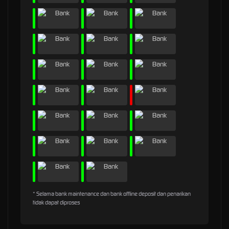
* Selama bank maintenance dan bank offline deposit dan penarikan
tidak dapat diproses