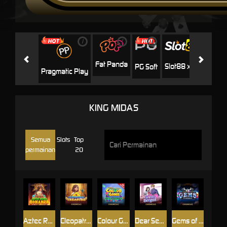
i
i
i
i
i
Facha
Fat Panda
Slot88 x PP
PG Soft
Pragmatic Play
KING MIDAS
Semua
Slots
Top
permainan
20
Aztec Rush Bonanza
Cleopatra's Treasure
Colour Game Mega Bonus
Dear Senpai
Gems of Valhalla