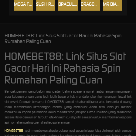
MEGA FORTUNE OX
SUSHI RUSH
DRACULA’S CASTLE BANQUET
DRAGON FORTUNE
MR DIAMOND DELUXE
HOMEBET88: Link Situs Slot Gacor Hari Ini Rahasia Spin
Rumahan Paling Cuan
HOMEBET88: Link Situs Slot
Gacor Hari Ini Rahasia Spin
Rumahan Paling Cuan
Banyak pemain yang belum menyadari bahwa suasana rumah sebenarnya menyimpan
aura keberuntungan yang jauh lebih besar untuk mendatangkan kemenangan lewat link
slot resmi. Bermain bersama HOMEBET88 sambil rebahan di kasur atau bersantai di ruang
tamu memberikan ketenangan mental yang membuat Anda bisa lebih jeli melihat
momentum kapan permainan mulai memberikan jackpot. Ritme taruhan yang dimainkan
secara rileks dari rumah terbukti efektif memicu algoritma mesin untuk memberikan respons
spin rumahan paling cuan di setiap putarannya.
HOMEBET88
hadir membawa rahasia putaran slot gacor ini agar bisa dinikmati oleh semua
kalangan pemain yang ingin berburu keuntungan maksimal tanpa harus keluar rumah.