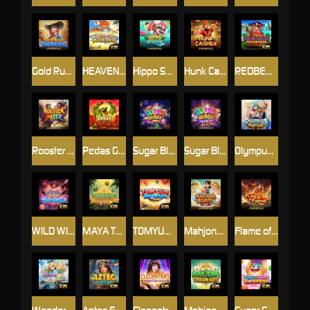
Gold Rush Bonanza
HEAVENLY FEAST WITH WUKONG
Hippo Splash
Hunk Cai Shen
REDBEARD TREASURE
Rooster Blitz
Pedas Gila
Sugar Blast
Sugar Blast Frenzy
Olympus Fortune
WILD WITCH SUGAR BONANZA
MAYA TEMPLE OF FORTUNE
TOMYUM BONANZA
Mahjong Beauty
Flame of Fortune