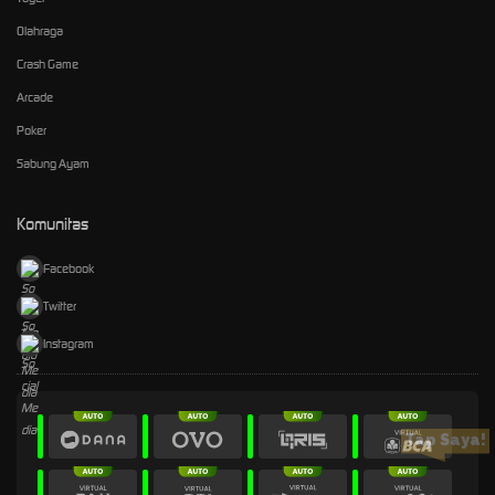
Olahraga
Crash Game
Arcade
Poker
Sabung Ayam
Komunitas
Facebook
Twitter
Instagram
Tap Saya!