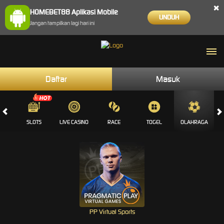
×
HOMEBET88 Aplikasi Mobile
UNDUH
Jangan tampilkan lagi hari ini
Daftar
Masuk
MES
SLOTS
LIVE CASINO
RACE
TOGEL
OLAHRAGA
C
PP Virtual Sports