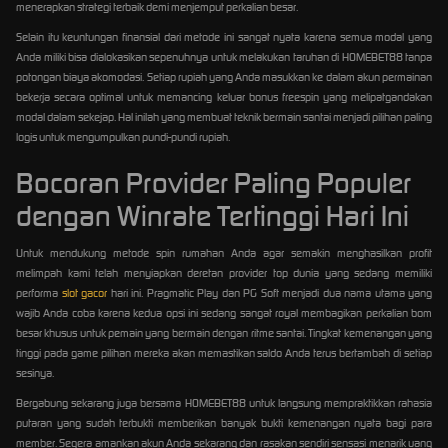
menerapkan strategi terbaik demi menjemput perkalian besar.
Selain itu keuntungan finansial dari metode ini sangat nyata karena semua modal yang
Anda miliki bisa dialokasikan sepenuhnya untuk melakukan taruhan di HOMEBET88 tanpa
potongan biaya akomodasi. Setiap rupiah yang Anda masukkan ke dalam akun permainan
bekerja secara optimal untuk memancing keluar bonus freespin yang melipatgandakan
modal dalam sekejap. Hal inilah yang membuat teknik bermain santai menjadi pilihan paling
logis untuk mengumpulkan pundi-pundi rupiah.
Bocoran Provider Paling Populer
dengan Winrate Tertinggi Hari Ini
Untuk mendukung metode spin rumahan Anda agar semakin menghasilkan profit
melimpah kami telah menyiapkan deretan provider top dunia yang sedang memiliki
performa
slot gacor
hari ini. Pragmatic Play dan PG Soft menjadi dua nama utama yang
wajib Anda coba karena kedua opsi ini sedang sangat royal membagikan perkalian bom
besar khusus untuk pemain yang bermain dengan ritme santai. Tingkat kemenangan yang
tinggi pada game pilihan mereka akan memastikan saldo Anda terus bertambah di setiap
sesinya.
Bergabung sekarang juga bersama HOMEBET88 untuk langsung mempraktikkan rahasia
putaran yang sudah terbukti memberikan banyak bukti kemenangan nyata bagi para
member. Segera amankan akun Anda sekarang dan rasakan sendiri sensasi menarik uang