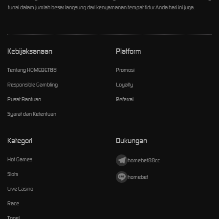
tunai dalam jumlah besar langsung dari kenyamanan tempat tidur Anda hari ini juga.
Kebijaksanaan
Platform
Tentang HOMEBET88
Promosi
Responsible Gambling
Loyalty
Pusat Bantuan
Referral
Syarat dan Ketentuan
Kategori
Dukungan
Hot Games
homebet88cc
Slots
homebet
Live Casino
Race
Togel