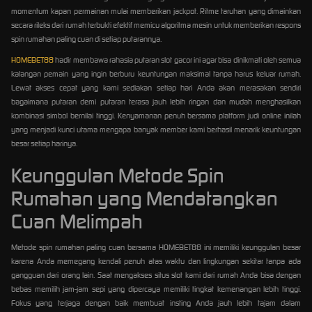
momentum kapan permainan mulai memberikan jackpot. Ritme taruhan yang dimainkan
secara rileks dari rumah terbukti efektif memicu algoritma mesin untuk memberikan respons
spin rumahan paling cuan di setiap putarannya.
HOMEBET88
hadir membawa rahasia putaran slot gacor ini agar bisa dinikmati oleh semua
kalangan pemain yang ingin berburu keuntungan maksimal tanpa harus keluar rumah.
Lewat akses cepat yang kami sediakan setiap hari Anda akan merasakan sendiri
bagaimana putaran demi putaran terasa jauh lebih ringan dan mudah menghasilkan
kombinasi simbol bernilai tinggi. Kenyamanan penuh bersama platform judi online inilah
yang menjadi kunci utama mengapa banyak member kami berhasil menarik keuntungan
besar setiap harinya.
Keunggulan Metode Spin
Rumahan yang Mendatangkan
Cuan Melimpah
Metode spin rumahan paling cuan bersama HOMEBET88 ini memiliki keunggulan besar
karena Anda memegang kendali penuh atas waktu dan lingkungan sekitar tanpa ada
gangguan dari orang lain. Saat mengakses situs slot kami dari rumah Anda bisa dengan
bebas memilih jam-jam sepi yang dipercaya memiliki tingkat kemenangan lebih tinggi.
Fokus yang terjaga dengan baik membuat insting Anda jauh lebih tajam dalam