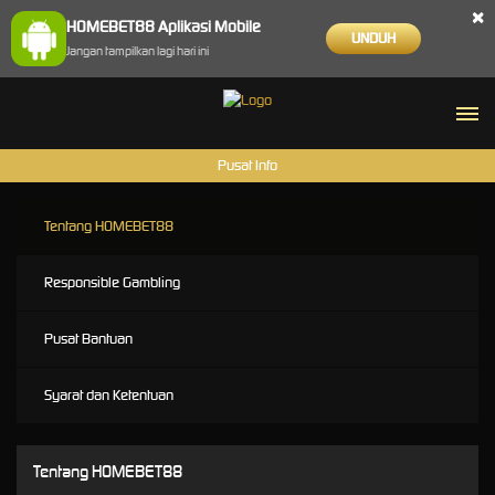
×
HOMEBET88 Aplikasi Mobile
UNDUH
Jangan tampilkan lagi hari ini
Pusat Info
Tentang HOMEBET88
Responsible Gambling
Pusat Bantuan
Syarat dan Ketentuan
Tentang HOMEBET88