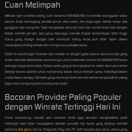
Cuan Melimpah
Metode spin rumahan paling cuan bersama HOMEBET88 ini memiliki keunggulan besar
karena Anda memegang kendali penuh atas waktu dan lingkungan sekitar tanpa ada
gangguan dari orang lain. Saat mengakses situs slot kami dari rumah Anda bisa dengan
bebas memilih jam-jam sepi yang dipercaya memiliki tingkat kemenangan lebih tinggi.
Fokus yang terjaga dengan baik membuat insting Anda jauh lebih tajam dalam
menerapkan strategi terbaik demi menjemput perkalian besar.
Selain itu keuntungan finansial dari metode ini sangat nyata karena semua modal yang
Anda miliki bisa dialokasikan sepenuhnya untuk melakukan taruhan di HOMEBET88 tanpa
potongan biaya akomodasi. Setiap rupiah yang Anda masukkan ke dalam akun permainan
bekerja secara optimal untuk memancing keluar bonus freespin yang melipatgandakan
modal dalam sekejap. Hal inilah yang membuat teknik bermain santai menjadi pilihan paling
logis untuk mengumpulkan pundi-pundi rupiah.
Bocoran Provider Paling Populer
dengan Winrate Tertinggi Hari Ini
Untuk mendukung metode spin rumahan Anda agar semakin menghasilkan profit
melimpah kami telah menyiapkan deretan provider top dunia yang sedang memiliki
performa
slot gacor
hari ini. Pragmatic Play dan PG Soft menjadi dua nama utama yang