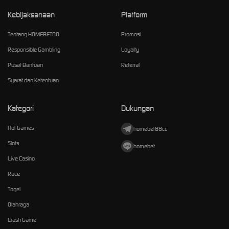
Kebijaksanaan
Platform
Tentang HOMEBET88
Promosi
Responsible Gambling
Loyalty
Pusat Bantuan
Referral
Syarat dan Ketentuan
Kategori
Dukungan
Hot Games
homebet88cc
Slots
homebet
Live Casino
Race
Togel
Olahraga
Crash Game